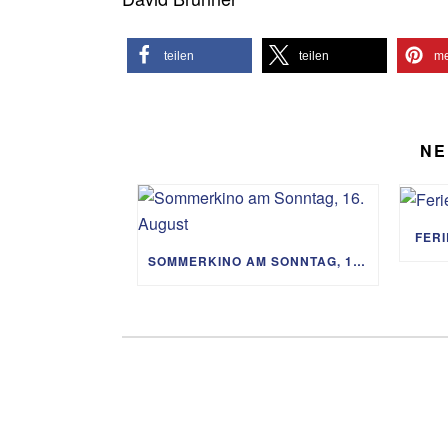
teilen
teilen
me
NE
FER
SOMMERKINO AM SONNTAG, 16. AUGUST