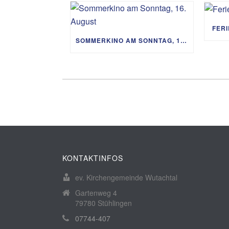
FER
SOMMERKINO AM SONNTAG, 16. AUGUST
KONTAKTINFOS
ev. Kirchengemeinde Wutachtal
Gartenweg 4
79780 Stühlingen
07744-407