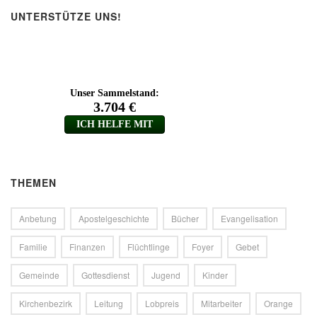
UNTERSTÜTZE UNS!
THEMEN
Anbetung
Apostelgeschichte
Bücher
Evangelisation
Familie
Finanzen
Flüchtlinge
Foyer
Gebet
Gemeinde
Gottesdienst
Jugend
Kinder
Kirchenbezirk
Leitung
Lobpreis
Mitarbeiter
Orange