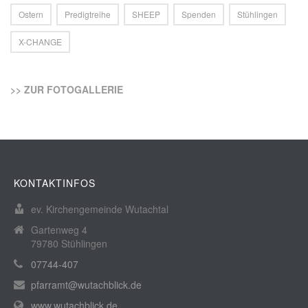
Ostern
Predigtreihe
SHEEP
Spenden
Stühlingen
X-CHANGE
>> ZUR FOTOGALLERIE
KONTAKTINFOS
ev. Kirchengemeinde Wutachtal
Gartenweg 4
79780 Stühlingen
07744-407
pfarramt@wutachblick.de
www.wutachblick.de