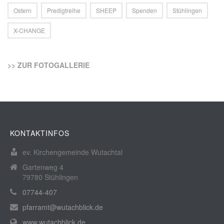
Ostern
Predigtreihe
SHEEP
Spenden
Stühlingen
X-CHANGE
>> ZUR FOTOGALLERIE
KONTAKTINFOS
ev. Kirchengemeinde Wutachtal
Gartenweg 4
79780 Stühlingen
07744-407
pfarramt@wutachblick.de
www.wutachblick.de