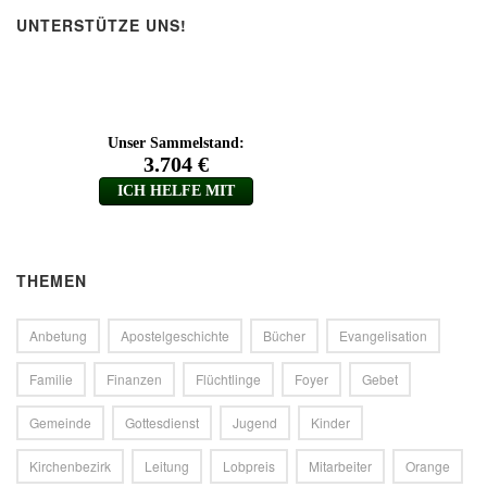
UNTERSTÜTZE UNS!
THEMEN
Anbetung
Apostelgeschichte
Bücher
Evangelisation
Familie
Finanzen
Flüchtlinge
Foyer
Gebet
Gemeinde
Gottesdienst
Jugend
Kinder
Kirchenbezirk
Leitung
Lobpreis
Mitarbeiter
Orange