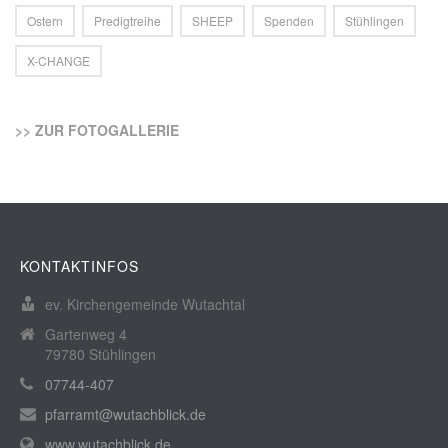
Ostern
Predigtreihe
SHEEP
Spenden
Stühlingen
X-CHANGE
>> ZUR FOTOGALLERIE
KONTAKTINFOS
ev. Kirchengemeinde Wutachtal
Gartenweg 4
79780 Stühlingen
07744-407
pfarramt@wutachblick.de
www.wutachblick.de