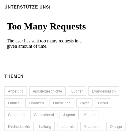
UNTERSTÜTZE UNS!
THEMEN
Anbetung
Apostelgeschichte
Bücher
Evangelisation
Familie
Finanzen
Flüchtlinge
Foyer
Gebet
Gemeinde
Gottesdienst
Jugend
Kinder
Kirchenbezirk
Leitung
Lobpreis
Mitarbeiter
Orange