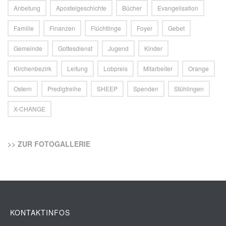
Anbetung
Apostelgeschichte
Bücher
Evangelisation
Familie
Finanzen
Flüchtlinge
Foyer
Gebet
Gemeinde
Gottesdienst
Jugend
Kinder
Kirchenbezirk
Leitung
Lobpreis
Mitarbeiter
Orange
Ostern
Predigtreihe
SHEEP
Spenden
Stühlingen
X-CHANGE
>> ZUR FOTOGALLERIE
KONTAKTINFOS