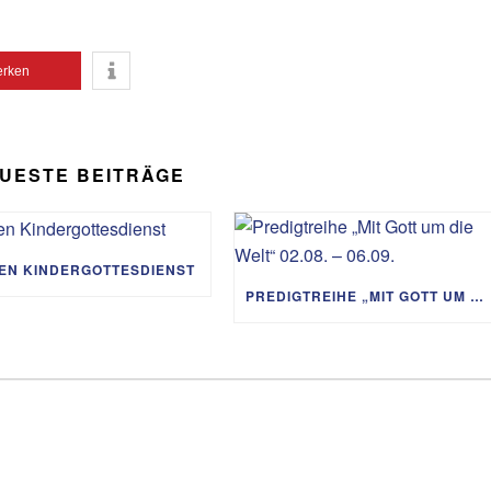
Lautst
zu
rken
regeln
UESTE BEITRÄGE
IEN KINDERGOTTESDIENST
PREDIGTREIHE „MIT GOTT UM DIE WELT“ 02.08. – 06.09.