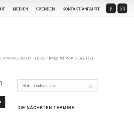
AUF
MEDIEN
SPENDEN
KONTAKT/ANFAHRT
UR WIRKLICHKEIT - LEBE!
/ PREDIGT VOM 04.02.2018
0
sten
DIE NÄCHSTEN TERMINE
Runter
en,