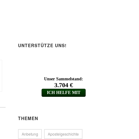
ärke
.
UNTERSTÜTZE UNS!
THEMEN
Anbetung
Apostelgeschichte