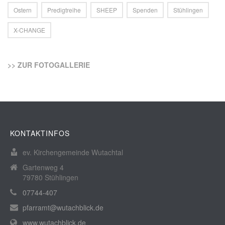
Ostern
Predigtreihe
SHEEP
Spenden
Stühlingen
X-CHANGE
>> ZUR FOTOGALLERIE
KONTAKTINFOS
ev. Kirchengemeinde Wutachtal
Gartenweg 4
79780 Stühlingen
07744-407
pfarramt@wutachblick.de
www.wutachblick.de