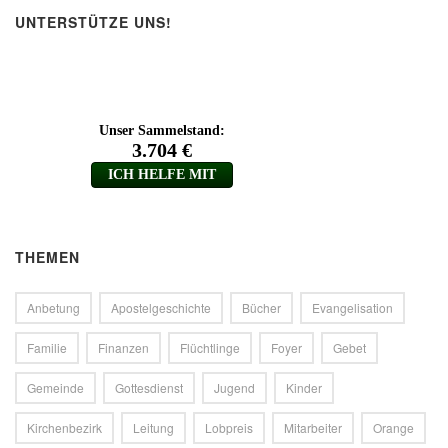
UNTERSTÜTZE UNS!
THEMEN
Anbetung
Apostelgeschichte
Bücher
Evangelisation
Familie
Finanzen
Flüchtlinge
Foyer
Gebet
Gemeinde
Gottesdienst
Jugend
Kinder
Kirchenbezirk
Leitung
Lobpreis
Mitarbeiter
Orange