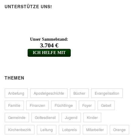
UNTERSTÜTZE UNS!
THEMEN
Anbetung
Apostelgeschichte
Bücher
Evangelisation
Familie
Finanzen
Flüchtlinge
Foyer
Gebet
Gemeinde
Gottesdienst
Jugend
Kinder
Kirchenbezirk
Leitung
Lobpreis
Mitarbeiter
Orange