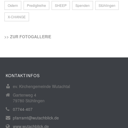
Ostern
Predigtreihe
SHEEP
Spenden
Stühlingen
X-CHANGE
>> ZUR FOTOGALLERIE
KONTAKTINFOS
ev. Kirchengemeinde Wutachtal
Gartenweg 4
79780 Stühlingen
07744-407
pfarramt@wutachblick.de
www.wutachblick.de