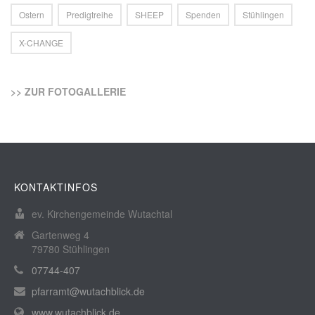
Ostern
Predigtreihe
SHEEP
Spenden
Stühlingen
X-CHANGE
>> ZUR FOTOGALLERIE
KONTAKTINFOS
ev. Kirchengemeinde Wutachtal
Gartenweg 4
79780 Stühlingen
07744-407
pfarramt@wutachblick.de
www.wutachblick.de