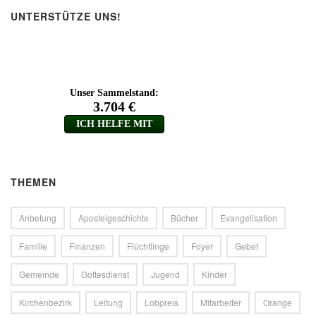
UNTERSTÜTZE UNS!
THEMEN
Anbetung
Apostelgeschichte
Bücher
Evangelisation
Familie
Finanzen
Flüchtlinge
Foyer
Gebet
Gemeinde
Gottesdienst
Jugend
Kinder
Kirchenbezirk
Leitung
Lobpreis
Mitarbeiter
Orange