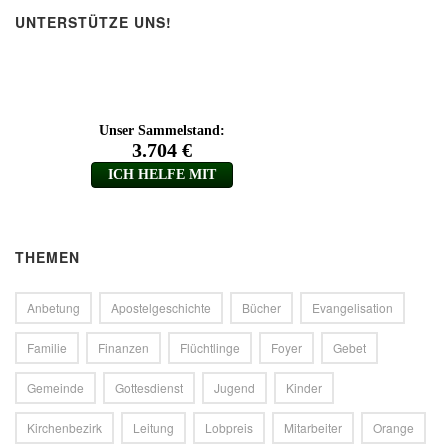
UNTERSTÜTZE UNS!
THEMEN
Anbetung
Apostelgeschichte
Bücher
Evangelisation
Familie
Finanzen
Flüchtlinge
Foyer
Gebet
Gemeinde
Gottesdienst
Jugend
Kinder
Kirchenbezirk
Leitung
Lobpreis
Mitarbeiter
Orange