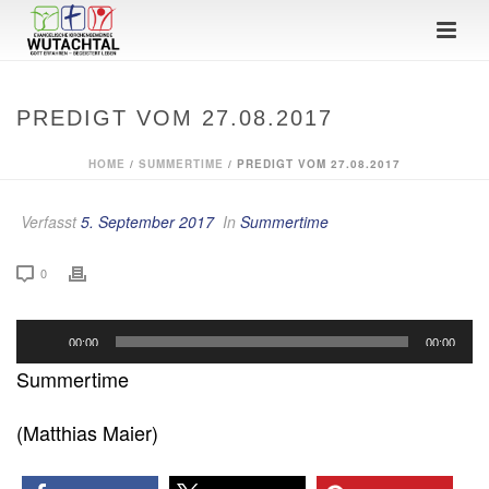
PREDIGT VOM 27.08.2017
HOME
/
SUMMERTIME
/ PREDIGT VOM 27.08.2017
Verfasst
5. September 2017
In
Summertime
0
Audio-
00:00
00:00
Player
Summertime
(Matthias Maier)