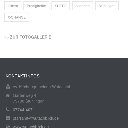
Ostern
Predigtreihe
SHEEP
Spenden
Stühlingen
X-CHANGE
>> ZUR FOTOGALLERIE
KONTAKTINFOS
ev. Kirchengemeinde Wutachtal
Gartenweg 4
79780 Stühlingen
07744-407
pfarramt@wutachblick.de
www.wutachblick.de