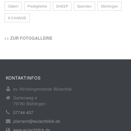
Ostern
Predigtreihe
SHEEP
Spenden
Stühlingen
X-CHANGE
>> ZUR FOTOGALLERIE
KONTAKTINFOS
ev. Kirchengemeinde Wutachtal
Gartenweg 4
79780 Stühlingen
07744-407
pfarramt@wutachblick.de
www.wutachblick.de