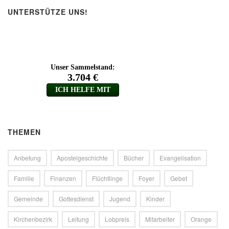
UNTERSTÜTZE UNS!
THEMEN
Anbetung
Apostelgeschichte
Bücher
Evangelisation
Familie
Finanzen
Flüchtlinge
Foyer
Gebet
Gemeinde
Gottesdienst
Jugend
Kinder
Kirchenbezirk
Leitung
Lobpreis
Mitarbeiter
Orange