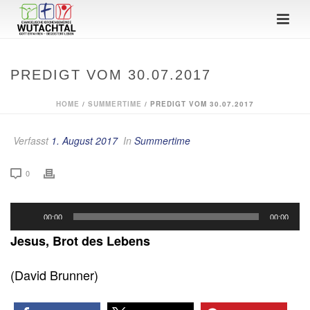
PREDIGT VOM 30.07.2017
HOME
/
SUMMERTIME
/ PREDIGT VOM 30.07.2017
Verfasst
1. August 2017
In
Summertime
0
Audio-
00:00
00:00
Player
Jesus, Brot des Lebens
(David Brunner)