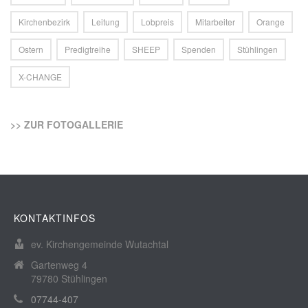
Kirchenbezirk
Leitung
Lobpreis
Mitarbeiter
Orange
Ostern
Predigtreihe
SHEEP
Spenden
Stühlingen
X-CHANGE
>> ZUR FOTOGALLERIE
KONTAKTINFOS
ev. Kirchengemeinde Wutachtal
Gartenweg 4
79780 Stühlingen
07744-407