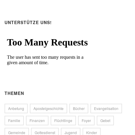
UNTERSTÜTZE UNS!
THEMEN
Anbetung
Apostelgeschichte
Bücher
Evangelisation
Familie
Finanzen
Flüchtlinge
Foyer
Gebet
Gemeinde
Gottesdienst
Jugend
Kinder