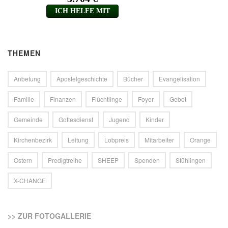
THEMEN
Anbetung
Apostelgeschichte
Bücher
Evangelisation
Familie
Finanzen
Flüchtlinge
Foyer
Gebet
Gemeinde
Gottesdienst
Jugend
Kinder
Kirchenbezirk
Leitung
Lobpreis
Mitarbeiter
Orange
Ostern
Predigtreihe
SHEEP
Spenden
Stühlingen
X-CHANGE
>> ZUR FOTOGALLERIE