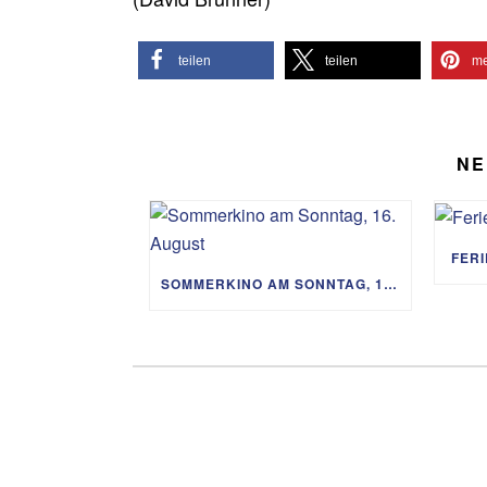
teilen
teilen
me
NE
FER
SOMMERKINO AM SONNTAG, 16. AUGUST