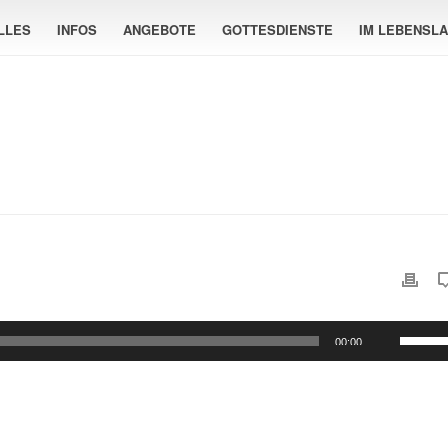
LLES
INFOS
ANGEBOTE
GOTTESDIENSTE
IM LEBENSL
Pfeilta
00:00
Hoch/
benutz
um
die