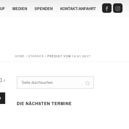
AUF
MEDIEN
SPENDEN
KONTAKT/ANFAHRT
HOME
/
STÄRKER
/ PREDIGT VOM 15.01.2017
0
sten
DIE NÄCHSTEN TERMINE
Runter
en,