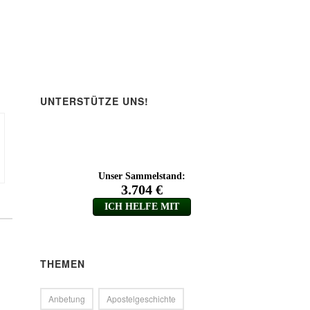
ärke
.
UNTERSTÜTZE UNS!
THEMEN
Anbetung
Apostelgeschichte