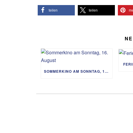
teilen
teilen
me
NE
FER
SOMMERKINO AM SONNTAG, 16. AUGUST