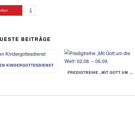
Lautst
rken
zu
regeln
UESTE BEITRÄGE
IEN KINDERGOTTESDIENST
PREDIGTREIHE „MIT GOTT UM DIE WELT“ 02.08. – 06.09.