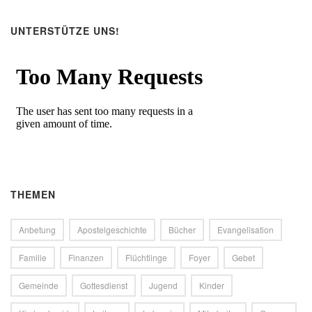
UNTERSTÜTZE UNS!
THEMEN
Anbetung
Apostelgeschichte
Bücher
Evangelisation
Familie
Finanzen
Flüchtlinge
Foyer
Gebet
Gemeinde
Gottesdienst
Jugend
Kinder