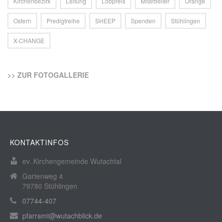
Kirchenbezirk
Leitung
Lobpreis
Mitarbeiter
Orange
Ostern
Predigtreihe
SHEEP
Spenden
Stühlingen
X-CHANGE
>> ZUR FOTOGALLERIE
KONTAKTINFOS
ev. Kirchengemeinde Wutachtal
Gartenweg 4
79780 Stühlingen
07744-407
pfarramt@wutachblick.de