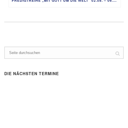
PREDIGTREIHE „MIT GOTT UM DIE WELT“ 02.08. – 06.09.
DIE NÄCHSTEN TERMINE