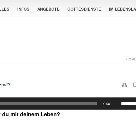
LLES
INFOS
ANGEBOTE
GOTTESDIENSTE
IM LEBENSL
HOM
End?!
Pfeilta
00:00
Hoch/
 du mit deinem Leben?
benutz
um
die