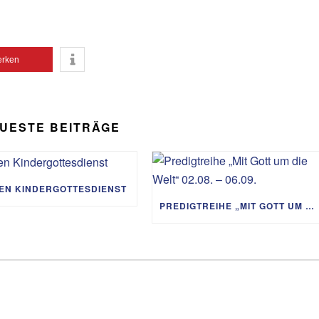
Lautst
zu
regeln
rken
UESTE BEITRÄGE
IEN KINDERGOTTESDIENST
PREDIGTREIHE „MIT GOTT UM DIE WELT“ 02.08. – 06.09.