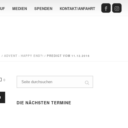
AUF
MEDIEN
SPENDEN
KONTAKT/ANFAHRT
E
/
ADVENT - HAPPY END?!
/ PREDIGT VOM 11.12.2016
0
sten
DIE NÄCHSTEN TERMINE
Runter
en,