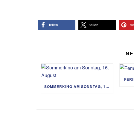
teilen
teilen
me
NE
FER
SOMMERKINO AM SONNTAG, 16. AUGUST