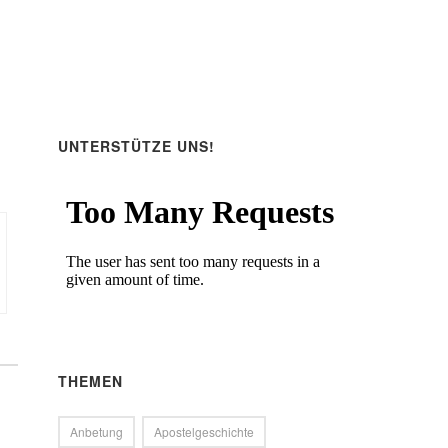
ärke
.
UNTERSTÜTZE UNS!
THEMEN
Anbetung
Apostelgeschichte