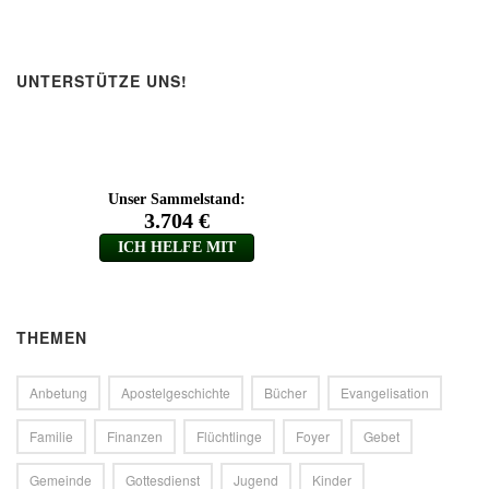
UNTERSTÜTZE UNS!
THEMEN
Anbetung
Apostelgeschichte
Bücher
Evangelisation
Familie
Finanzen
Flüchtlinge
Foyer
Gebet
Gemeinde
Gottesdienst
Jugend
Kinder