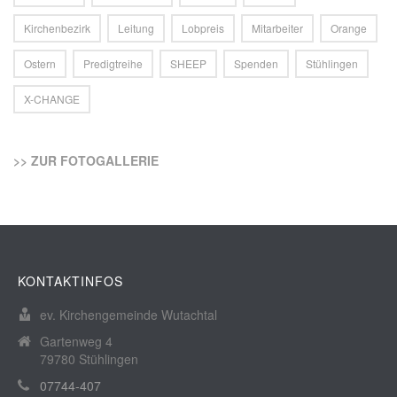
Kirchenbezirk
Leitung
Lobpreis
Mitarbeiter
Orange
Ostern
Predigtreihe
SHEEP
Spenden
Stühlingen
X-CHANGE
>> ZUR FOTOGALLERIE
KONTAKTINFOS
ev. Kirchengemeinde Wutachtal
Gartenweg 4
79780 Stühlingen
07744-407