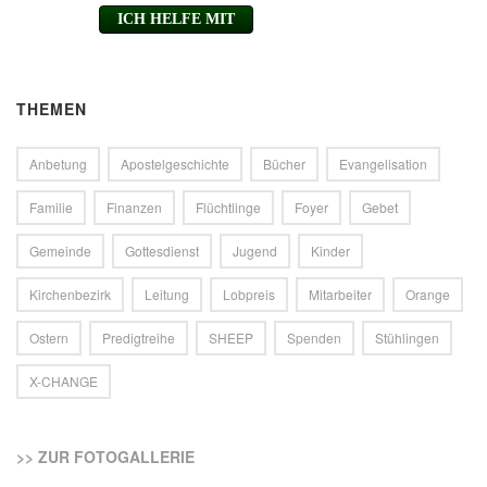
THEMEN
Anbetung
Apostelgeschichte
Bücher
Evangelisation
Familie
Finanzen
Flüchtlinge
Foyer
Gebet
Gemeinde
Gottesdienst
Jugend
Kinder
Kirchenbezirk
Leitung
Lobpreis
Mitarbeiter
Orange
Ostern
Predigtreihe
SHEEP
Spenden
Stühlingen
X-CHANGE
>> ZUR FOTOGALLERIE