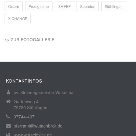
Ostern
Predigtreihe
SHEEP
Spenden
Stühlingen
X-CHANGE
>> ZUR FOTOGALLERIE
KONTAKTINFOS
ev. Kirchengemeinde Wutachtal
Gartenweg 4
79780 Stühlingen
07744-407
pfarramt@wutachblick.de
www.wutachblick.de