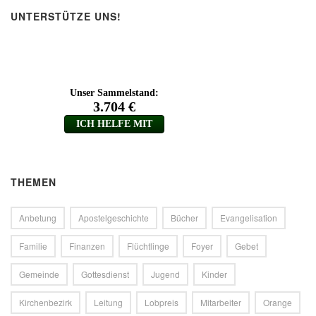
UNTERSTÜTZE UNS!
THEMEN
Anbetung
Apostelgeschichte
Bücher
Evangelisation
Familie
Finanzen
Flüchtlinge
Foyer
Gebet
Gemeinde
Gottesdienst
Jugend
Kinder
Kirchenbezirk
Leitung
Lobpreis
Mitarbeiter
Orange