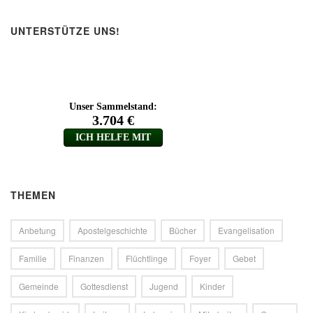
UNTERSTÜTZE UNS!
THEMEN
Anbetung
Apostelgeschichte
Bücher
Evangelisation
Familie
Finanzen
Flüchtlinge
Foyer
Gebet
Gemeinde
Gottesdienst
Jugend
Kinder