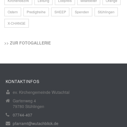
Kirchenbezirk
Leitung
Lobpreis
Mitarbeiter
Orange
Ostern
Predigtreihe
SHEEP
Spenden
Stühlingen
X-CHANGE
>> ZUR FOTOGALLERIE
KONTAKTINFOS
ev. Kirchengemeinde Wutachtal
Gartenweg 4
79780 Stühlingen
07744-407
pfarramt@wutachblick.de