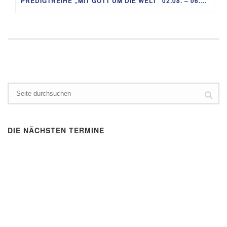
PREDIGTREIHE „MIT GOTT UM DIE WELT“ 02.08. – 06.09.
DIE NÄCHSTEN TERMINE