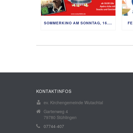
SOMMERKINO AM SONNTAG, 16. AUGUST
FE
KONTAKTINFOS
ev. Kirchengemeinde Wutachtal
Gartenweg 4
79780 Stühlingen
07744-407