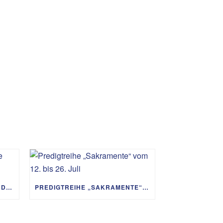
PREDIGTREIHE „MIT GOTT UM DIE WELT“ 02.08. – 06.09.
PREDIGTREIHE „SAKRAMENTE“ VOM 12. BIS 26. JULI