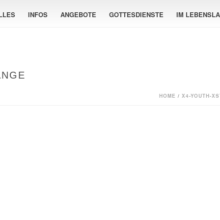
LLES
INFOS
ANGEBOTE
GOTTESDIENSTE
IM LEBENSL
ANGE
HOME
/
X4-YOUTH-X