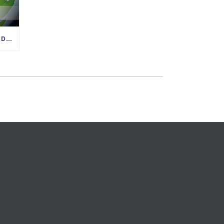
PREDIGTREIHE „MIT GOTT UM DIE WELT“ 02.08. – 06.09.