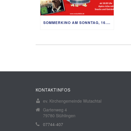
SOMMERKINO AM SONNTAG, 16. AUGUST
KONTAKTINFOS
ev. Kirchengemeinde Wutachtal
Gartenweg 4
79780 Stühlingen
07744-407