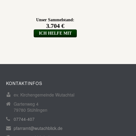
KONTAKTINFOS
ev. Kirchengemeinde Wutachtal
Gartenweg 4
79780 Stühlingen
07744-407
pfarramt@wutachblick.de