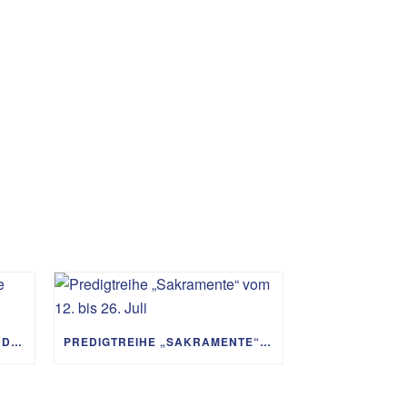
PREDIGTREIHE „MIT GOTT UM DIE WELT“ 02.08. – 06.09.
PREDIGTREIHE „SAKRAMENTE“ VOM 12. BIS 26. JULI