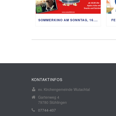
SOMMERKINO AM SONNTAG, 16. AUGUST
FE
KONTAKTINFOS
ev. Kirchengemeinde Wutachtal
Gartenweg 4
79780 Stühlingen
07744-407