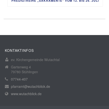
PREDIGTREIHE „SAKRAMENTE“ VOM 12. BIS 26. JULI
KONTAKTINFOS
ev. Kirchengemeinde Wutachtal
Gartenweg 4
79780 Stühlingen
07744-407
pfarramt@wutachblick.de
www.wutachblick.de