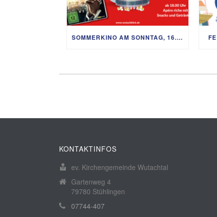
SOMMERKINO AM SONNTAG, 16. AUGUST
FE
KONTAKTINFOS
ev. Kirchengemeinde Wutachtal
Gartenweg 4
79780 Stühlingen
07744-407