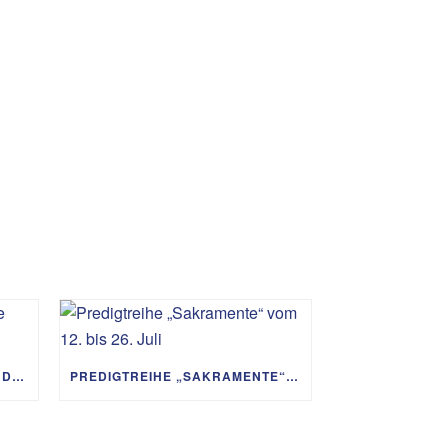
PREDIGTREIHE „MIT GOTT UM DIE WELT“ 02.08. – 06.09.
PREDIGTREIHE „SAKRAMENTE“ VOM 12. BIS 26. JULI