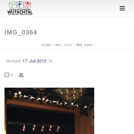
IMG_0364
HOME
/
IMG_0364
/ IMG_0364
Verfasst
17. Juli 2015
In
0