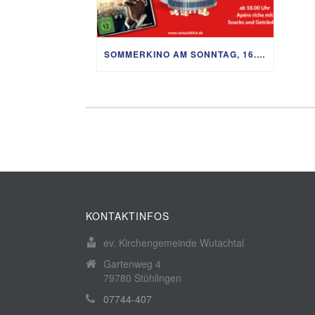
SOMMERKINO AM SONNTAG, 16. AUGUST
KONTAKTINFOS
ev. Kirchengemeinde Wutachtal
Gartenweg 4
79780 Stühlingen
07744-407