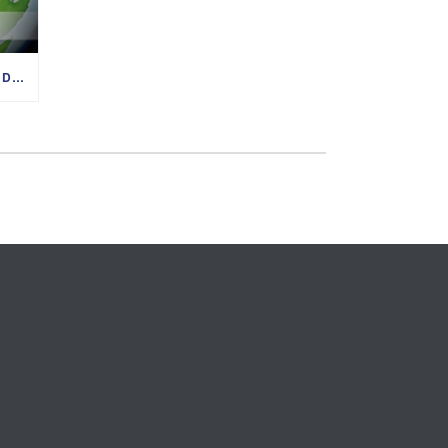
PREDIGTREIHE „MIT GOTT UM DIE WELT“ 02.08. – 06.09.