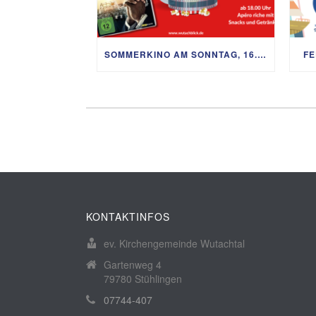
SOMMERKINO AM SONNTAG, 16. AUGUST
FE
KONTAKTINFOS
ev. Kirchengemeinde Wutachtal
Gartenweg 4
79780 Stühlingen
07744-407