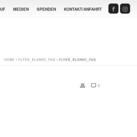
AUF
MEDIEN
SPENDEN
KONTAKT/ANFAHRT
HOME
/
FLYER_BLANKO_FAQ
/ FLYER_BLANKO_FAQ
0