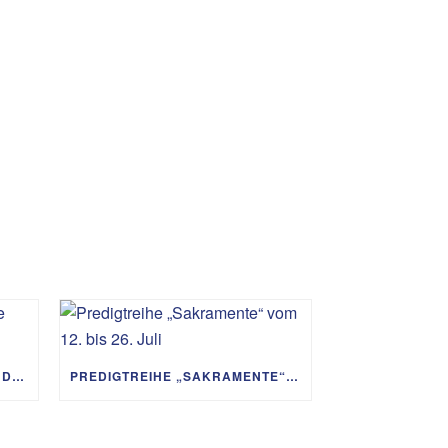
PREDIGTREIHE „MIT GOTT UM DIE WELT“ 02.08. – 06.09.
PREDIGTREIHE „SAKRAMENTE“ VOM 12. BIS 26. JULI