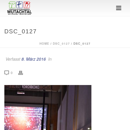
DSC_0127
HOME
/
DSC_0127
/ DSC_0127
Verfasst
8. März 2016
In
0