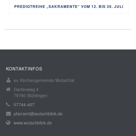
PREDIGTREIHE „SAKRAMENTE“ VOM 12. BIS 26. JULI
KONTAKTINFOS
ev. Kirchengemeinde Wutachtal
Gartenweg 4
79780 Stühlingen
07744-407
pfarramt@wutachblick.de
www.wutachblick.de