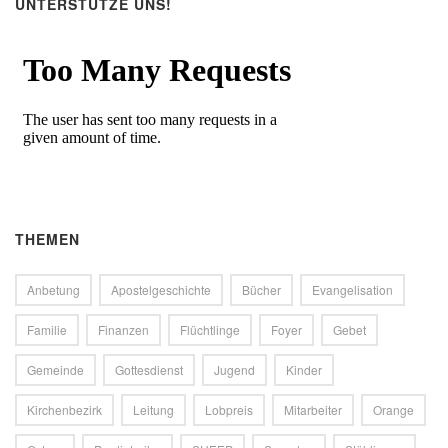
UNTERSTÜTZE UNS!
THEMEN
Anbetung
Apostelgeschichte
Bücher
Evangelisation
Familie
Finanzen
Flüchtlinge
Foyer
Gebet
Gemeinde
Gottesdienst
Jugend
Kinder
Kirchenbezirk
Leitung
Lobpreis
Mitarbeiter
Orange