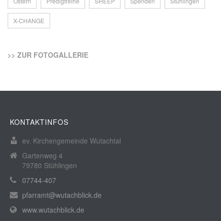
Ostern
Predigtreihe
SHEEP
Spenden
Stühlingen
X-CHANGE
>> ZUR FOTOGALLERIE
KONTAKTINFOS
ev. Kirchengemeinde Wutachtal
Gartenweg 4
79780 Stühlingen
07744-407
pfarramt@wutachblick.de
www.wutachblick.de