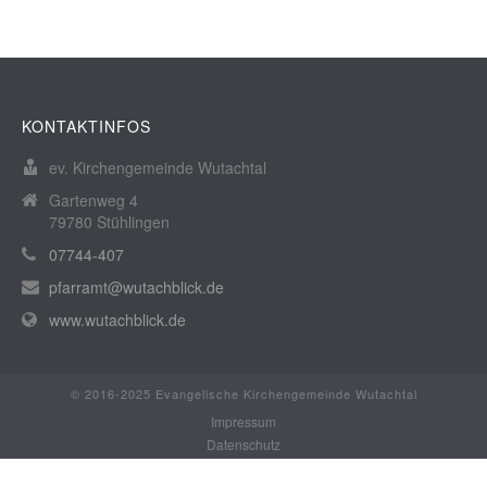
KONTAKTINFOS
ev. Kirchengemeinde Wutachtal
Gartenweg 4
79780 Stühlingen
07744-407
pfarramt@wutachblick.de
www.wutachblick.de
© 2016-2025 Evangelische Kirchengemeinde Wutachtal
Impressum
Datenschutz