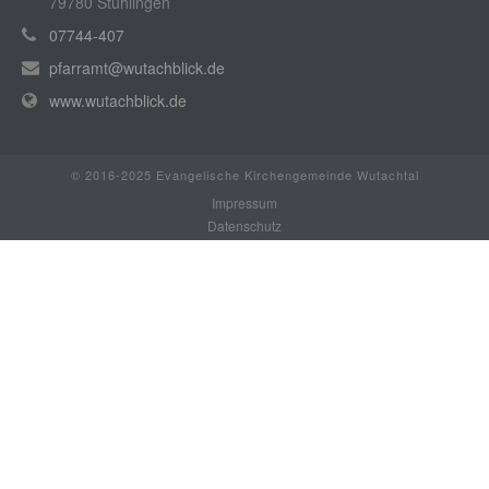
79780 Stühlingen
07744-407
pfarramt@wutachblick.de
www.wutachblick.de
© 2016-2025 Evangelische Kirchengemeinde Wutachtal
Impressum
Datenschutz