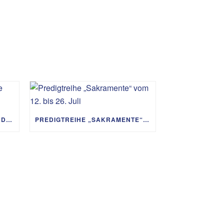
PREDIGTREIHE „MIT GOTT UM DIE WELT“ 02.08. – 06.09.
PREDIGTREIHE „SAKRAMENTE“ VOM 12. BIS 26. JULI