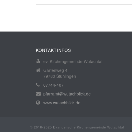
KONTAKTINFOS
ev. Kirchengemeinde Wutachtal
Gartenweg 4
79780 Stühlingen
07744-407
pfarramt@wutachblick.de
www.wutachblick.de
© 2016-2025 Evangelische Kirchengemeinde Wutachtal