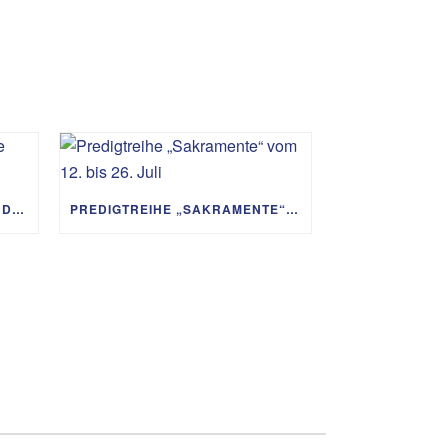
PREDIGTREIHE „MIT GOTT UM DIE WELT“ 02.08. – 06.09.
PREDIGTREIHE „SAKRAMENTE“ VOM 12. BIS 26. JULI