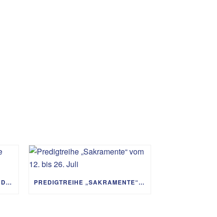
PREDIGTREIHE „MIT GOTT UM DIE WELT“ 02.08. – 06.09.
PREDIGTREIHE „SAKRAMENTE“ VOM 12. BIS 26. JULI