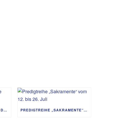
PREDIGTREIHE „MIT GOTT UM DIE WELT“ 02.08. – 06.09.
PREDIGTREIHE „SAKRAMENTE“ VOM 12. BIS 26. JULI