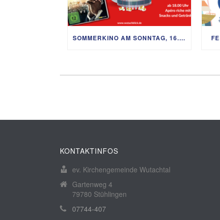
SOMMERKINO AM SONNTAG, 16. AUGUST
FE
KONTAKTINFOS
ev. Kirchengemeinde Wutachtal
Gartenweg 4
79780 Stühlingen
07744-407