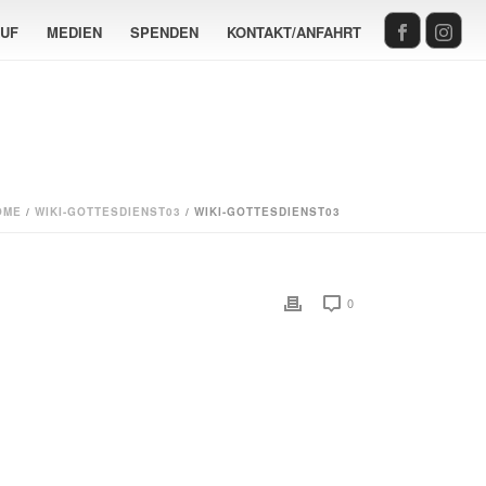
AUF
MEDIEN
SPENDEN
KONTAKT/ANFAHRT
OME
/
WIKI-GOTTESDIENST03
/ WIKI-GOTTESDIENST03
0