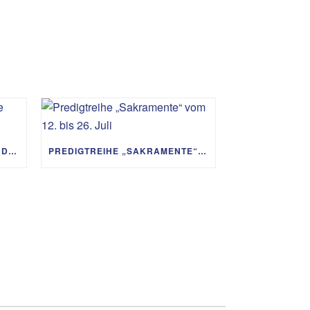
PREDIGTREIHE „MIT GOTT UM DIE WELT“ 02.08. – 06.09.
PREDIGTREIHE „SAKRAMENTE“ VOM 12. BIS 26. JULI