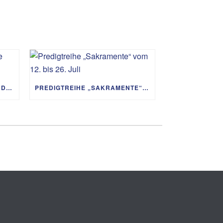
PREDIGTREIHE „MIT GOTT UM DIE WELT“ 02.08. – 06.09.
PREDIGTREIHE „SAKRAMENTE“ VOM 12. BIS 26. JULI