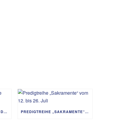
PREDIGTREIHE „MIT GOTT UM DIE WELT“ 02.08. – 06.09.
PREDIGTREIHE „SAKRAMENTE“ VOM 12. BIS 26. JULI