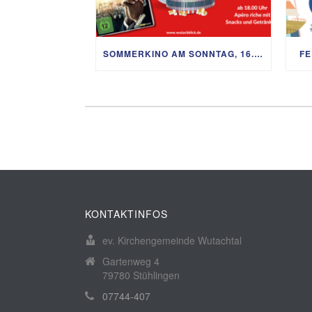
SOMMERKINO AM SONNTAG, 16. AUGUST
FE
KONTAKTINFOS
ev. Kirchengemeinde Wutachtal
Gartenweg 4
79780 Stühlingen
07744-407