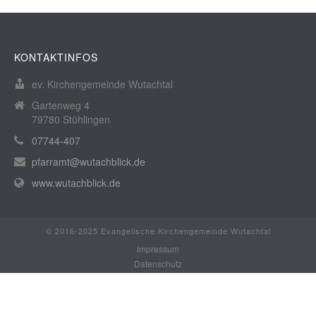
KONTAKTINFOS
ev. Kirchengemeinde Wutachtal
Gartenweg 4
79780 Stühlingen
07744-407
pfarramt@wutachblick.de
www.wutachblick.de
© 2016-2025 Evangelische Kirchengemeinde Wutachtal
Impressum
Datenschutz