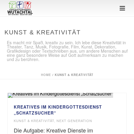
KUNST & KREATIVITÄT
Es macht mir Spaß, kreativ zu sein. Ich lebe diese Kreativität in
Theater, Tanz, Musik, Fotografie, Film, Kunst, Dekoration,
Grafikdesign oder Textschreiben aus, um andere Menschen auf
eine ganz besondere Weise auf Gott aufmerksam zu machen
und zu berühren.
HOME
/
KUNST & KREATIVITÄT
KREATIVES IM KINDERGOTTESDIENST
„SCHATZSUCHER“
KUNST & KREATIVITÄT
,
NEXT GENERATION
Die Aufgabe: Kreative Dienste im