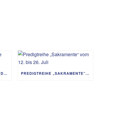
PREDIGTREIHE „MIT GOTT UM DIE WELT“ 02.08. – 06.09.
PREDIGTREIHE „SAKRAMENTE“ VOM 12. BIS 26. JULI