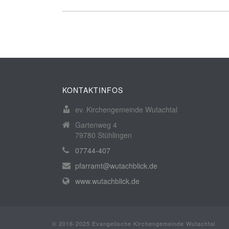
KONTAKTINFOS
ev. Kirchengemeinde Wutachtal
Gartenweg 4
79780 Stühlingen
07744-407
pfarramt@wutachblick.de
www.wutachblick.de
© 2016-2025 Evangelische Kirchengemeinde Wutachtal