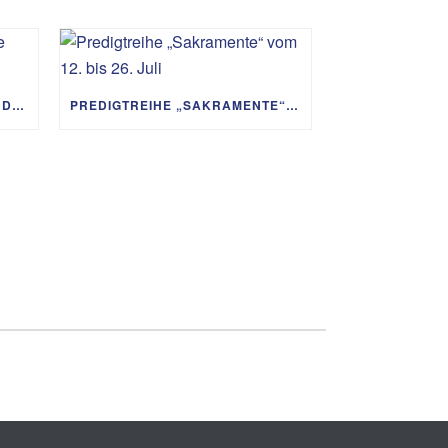
PREDIGTREIHE „MIT GOTT UM DIE WELT“ 02.08. – 06.09.
PREDIGTREIHE „SAKRAMENTE“ VOM 12. BIS 26. JULI