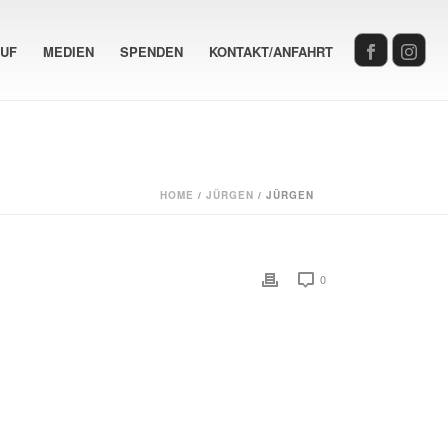
AUF
MEDIEN
SPENDEN
KONTAKT/ANFAHRT
HOME
/
JÜRGEN
/ JÜRGEN
0