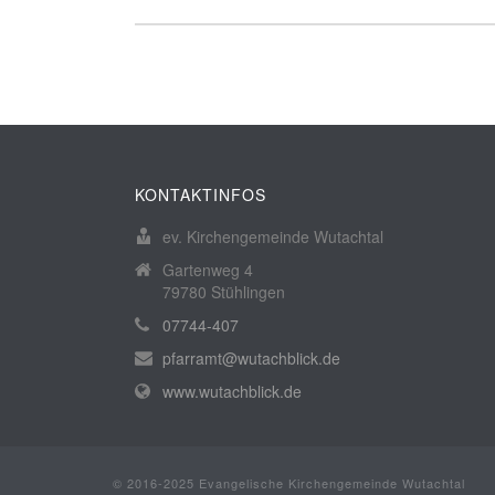
KONTAKTINFOS
ev. Kirchengemeinde Wutachtal
Gartenweg 4
79780 Stühlingen
07744-407
pfarramt@wutachblick.de
www.wutachblick.de
© 2016-2025 Evangelische Kirchengemeinde Wutachtal