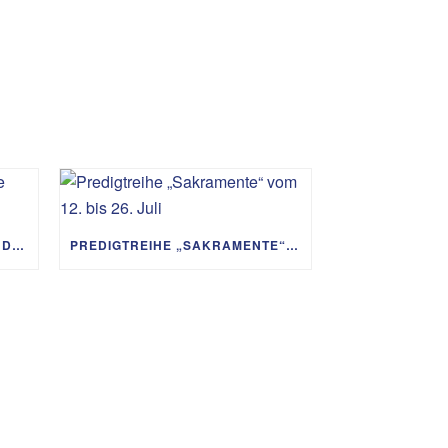
PREDIGTREIHE „MIT GOTT UM DIE WELT“ 02.08. – 06.09.
PREDIGTREIHE „SAKRAMENTE“ VOM 12. BIS 26. JULI