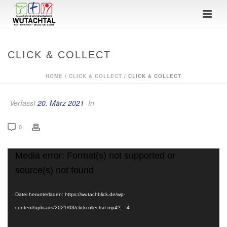
CLICK & COLLECT
HOME
/
CLICK & COLLECT
/ CLICK & COLLECT
Verfasst
20. März 2021
In
0
Video-
Media error: Format(s) not supported or
Player
source(s) not found
Datei herunterladen: https://wutachblick.de/wp-
content/uploads/2021/03/clickcollectsd.mp4?_=4