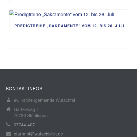
PREDIGTREIHE „SAKRAMENTE“ VOM 12. BIS 26. JULI
KONTAKTINFOS
ev. Kirchengemeinde Wutachtal
Gartenweg 4
79780 Stühlingen
07744-407
pfarramt@wutachblick.de