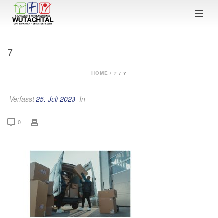
7
HOME
/
7
/ 7
Verfasst
25. Juli 2023
In
0