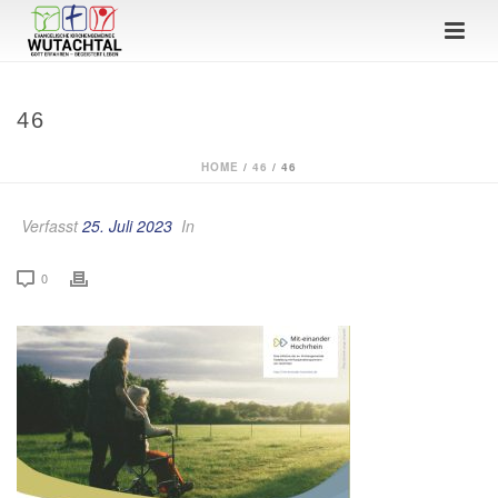
46
HOME
/
46
/ 46
Verfasst
25. Juli 2023
In
0